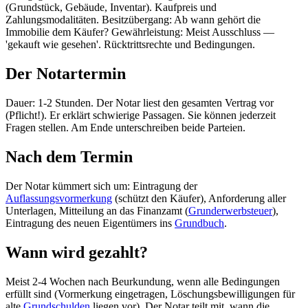
(Grundstück, Gebäude, Inventar). Kaufpreis und
Zahlungsmodalitäten. Besitzübergang: Ab wann gehört die
Immobilie dem Käufer? Gewährleistung: Meist Ausschluss —
'gekauft wie gesehen'. Rücktrittsrechte und Bedingungen.
Der Notartermin
Dauer: 1-2 Stunden. Der Notar liest den gesamten Vertrag vor
(Pflicht!). Er erklärt schwierige Passagen. Sie können jederzeit
Fragen stellen. Am Ende unterschreiben beide Parteien.
Nach dem Termin
Der Notar kümmert sich um: Eintragung der
Auflassungsvormerkung
(schützt den Käufer), Anforderung aller
Unterlagen, Mitteilung an das Finanzamt (
Grunderwerbsteuer
),
Eintragung des neuen Eigentümers ins
Grundbuch
.
Wann wird gezahlt?
Meist 2-4 Wochen nach Beurkundung, wenn alle Bedingungen
erfüllt sind (Vormerkung eingetragen, Löschungsbewilligungen für
alte
Grundschulden
liegen vor). Der Notar teilt mit, wann die