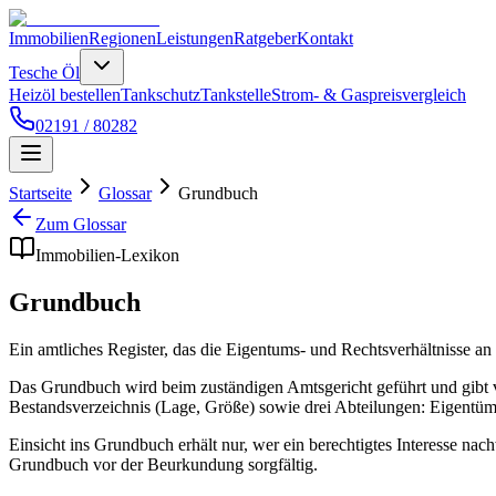
Immobilien
Regionen
Leistungen
Ratgeber
Kontakt
Tesche Öl
Heizöl bestellen
Tankschutz
Tankstelle
Strom- & Gaspreisvergleich
02191 / 80282
Startseite
Glossar
Grundbuch
Zum Glossar
Immobilien-Lexikon
Grundbuch
Ein amtliches Register, das die Eigentums- und Rechtsverhältnisse a
Das Grundbuch wird beim zuständigen Amtsgericht geführt und gibt v
Bestandsverzeichnis (Lage, Größe) sowie drei Abteilungen: Eigentü
Einsicht ins Grundbuch erhält nur, wer ein berechtigtes Interesse n
Grundbuch vor der Beurkundung sorgfältig.