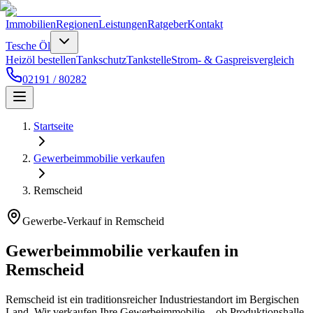
Immobilien
Regionen
Leistungen
Ratgeber
Kontakt
Tesche Öl
Heizöl bestellen
Tankschutz
Tankstelle
Strom- & Gaspreisvergleich
02191 / 80282
Startseite
Gewerbeimmobilie verkaufen
Remscheid
Gewerbe-Verkauf in Remscheid
Gewerbeimmobilie verkaufen in
Remscheid
Remscheid ist ein traditionsreicher Industriestandort im Bergischen
Land. Wir verkaufen Ihre Gewerbeimmobilie – ob Produktionshalle,