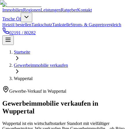
Immobilien
Regionen
Leistungen
Ratgeber
Kontakt
Tesche Öl
Heizöl bestellen
Tankschutz
Tankstelle
Strom- & Gaspreisvergleich
02191 / 80282
Startseite
Gewerbeimmobilie verkaufen
Wuppertal
Gewerbe-Verkauf in Wuppertal
Gewerbeimmobilie verkaufen in
Wuppertal
Wuppertal ist ein wirtschaftsstarker Standort mit vielfältiger
Gewerbestruktur. Wir verkaufen Ihre Gewerbeimmobilie – ob Büro,