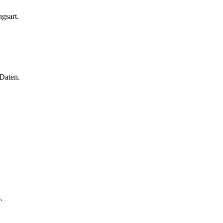
gsart.
 Daten.
.