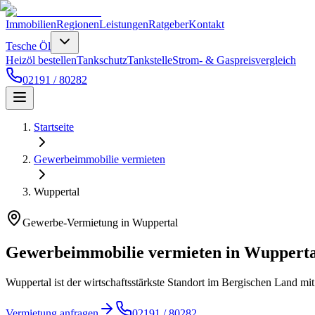
Immobilien
Regionen
Leistungen
Ratgeber
Kontakt
Tesche Öl
Heizöl bestellen
Tankschutz
Tankstelle
Strom- & Gaspreisvergleich
02191 / 80282
Startseite
Gewerbeimmobilie vermieten
Wuppertal
Gewerbe-Vermietung in Wuppertal
Gewerbeimmobilie vermieten in Wupperta
Wuppertal ist der wirtschaftsstärkste Standort im Bergischen Land m
Vermietung anfragen
02191 / 80282