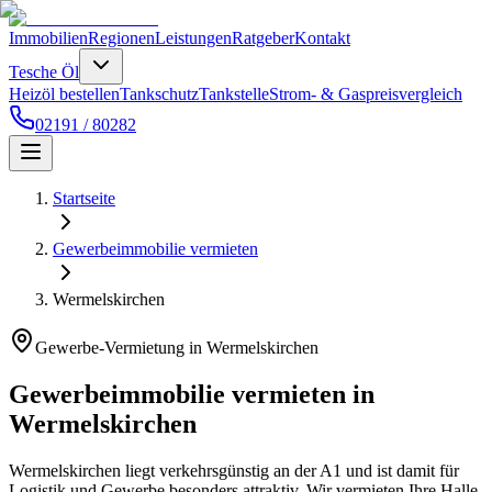
Immobilien
Regionen
Leistungen
Ratgeber
Kontakt
Tesche Öl
Heizöl bestellen
Tankschutz
Tankstelle
Strom- & Gaspreisvergleich
02191 / 80282
Startseite
Gewerbeimmobilie vermieten
Wermelskirchen
Gewerbe-Vermietung in Wermelskirchen
Gewerbeimmobilie vermieten in
Wermelskirchen
Wermelskirchen liegt verkehrsgünstig an der A1 und ist damit für
Logistik und Gewerbe besonders attraktiv. Wir vermieten Ihre Halle,