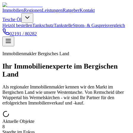
Immobilien
Regionen
Leistungen
Ratgeber
Kontakt
Tesche Öl
Heizöl bestellen
Tankschutz
Tankstelle
Strom- & Gaspreisvergleich
02191 / 80282
Immobilienmakler Bergisches Land
Ihr Immobilienexperte im
Bergischen
Land
Als regionaler Immobilienmakler kennen wir den Markt im
Bergischen Land wie unsere Westentasche. Von Remscheid über
Wuppertal bis Wermelskirchen - wir sind Ihr Partner für den
erfolgreichen Immobilienverkauf und -kauf.
Aktuelle Objekte
8
Staedte im Fokus