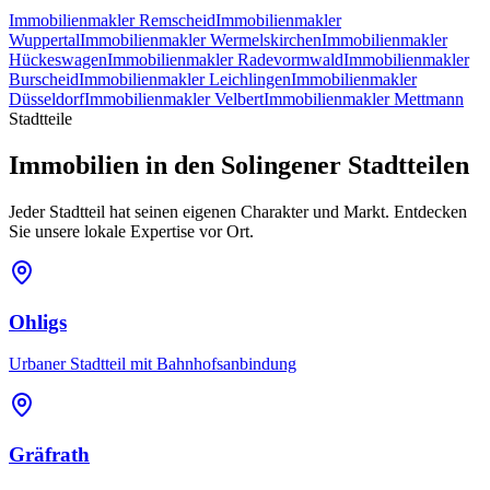
Immobilienmakler
Remscheid
Immobilienmakler
Wuppertal
Immobilienmakler
Wermelskirchen
Immobilienmakler
Hückeswagen
Immobilienmakler
Radevormwald
Immobilienmakler
Burscheid
Immobilienmakler
Leichlingen
Immobilienmakler
Düsseldorf
Immobilienmakler
Velbert
Immobilienmakler
Mettmann
Stadtteile
Immobilien in den
Solingen
er Stadtteilen
Jeder Stadtteil hat seinen eigenen Charakter und Markt. Entdecken
Sie unsere lokale Expertise vor Ort.
Ohligs
Urbaner Stadtteil mit Bahnhofsanbindung
Gräfrath