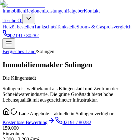
Immobilien
Regionen
Leistungen
Ratgeber
Kontakt
Tesche Öl
Heizöl bestellen
Tankschutz
Tankstelle
Strom- & Gaspreisvergleich
02191 / 80282
Bergisches Land
/
Solingen
Immobilienmakler
Solingen
Die Klingenstadt
Solingen ist weltbekannt als Klingenstadt und Zentrum der
Schneidwarenindustrie. Die grüne Großstadt bietet hohe
Lebensqualität mit ausgezeichneter Infrastruktur.
Lade Angebote...
aktuelle in
Solingen
verfügbar
Kostenlose Bewertung
02191 / 80282
159.000
Einwohner
2.300 - 3.200 €/m²