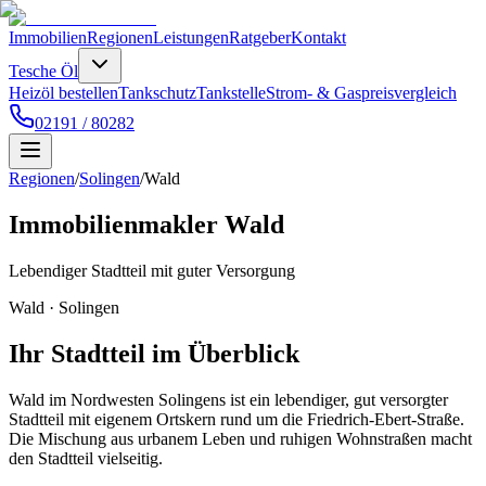
Immobilien
Regionen
Leistungen
Ratgeber
Kontakt
Tesche Öl
Heizöl bestellen
Tankschutz
Tankstelle
Strom- & Gaspreisvergleich
02191 / 80282
Regionen
/
Solingen
/
Wald
Immobilienmakler
Wald
Lebendiger Stadtteil mit guter Versorgung
Wald
·
Solingen
Ihr Stadtteil im Überblick
Wald im Nordwesten Solingens ist ein lebendiger, gut versorgter
Stadtteil mit eigenem Ortskern rund um die Friedrich-Ebert-Straße.
Die Mischung aus urbanem Leben und ruhigen Wohnstraßen macht
den Stadtteil vielseitig.