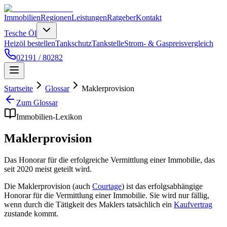
Immobilien
Regionen
Leistungen
Ratgeber
Kontakt
Tesche Öl
Heizöl bestellen
Tankschutz
Tankstelle
Strom- & Gaspreisvergleich
02191 / 80282
Startseite
Glossar
Maklerprovision
Zum Glossar
Immobilien-Lexikon
Maklerprovision
Das Honorar für die erfolgreiche Vermittlung einer Immobilie, das
seit 2020 meist geteilt wird.
Die Maklerprovision (auch
Courtage
) ist das erfolgsabhängige
Honorar für die Vermittlung einer Immobilie. Sie wird nur fällig,
wenn durch die Tätigkeit des Maklers tatsächlich ein
Kaufvertrag
zustande kommt.