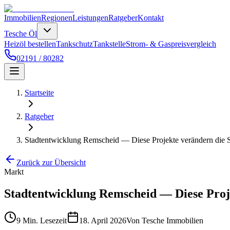
Immobilien
Regionen
Leistungen
Ratgeber
Kontakt
Tesche Öl
Heizöl bestellen
Tankschutz
Tankstelle
Strom- & Gaspreisvergleich
02191 / 80282
Startseite
Ratgeber
Stadtentwicklung Remscheid — Diese Projekte verändern die S
Zurück zur Übersicht
Markt
Stadtentwicklung Remscheid — Diese Proje
9 Min.
Lesezeit
18. April 2026
Von
Tesche Immobilien