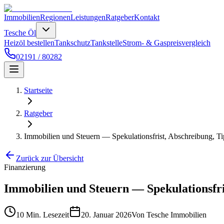
Immobilien
Regionen
Leistungen
Ratgeber
Kontakt
Tesche Öl
Heizöl bestellen
Tankschutz
Tankstelle
Strom- & Gaspreisvergleich
02191 / 80282
Startseite
Ratgeber
Immobilien und Steuern — Spekulationsfrist, Abschreibung, Ti
Zurück zur Übersicht
Finanzierung
Immobilien und Steuern — Spekulationsfri
10 Min.
Lesezeit
20. Januar 2026
Von
Tesche Immobilien