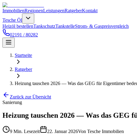
Immobilien
Regionen
Leistungen
Ratgeber
Kontakt
Tesche Öl
Heizöl bestellen
Tankschutz
Tankstelle
Strom- & Gaspreisvergleich
02191 / 80282
Startseite
Ratgeber
Heizung tauschen 2026 — Was das GEG für Eigentümer bedeu
Zurück zur Übersicht
Sanierung
Heizung tauschen 2026 — Was das GEG fü
9 Min.
Lesezeit
22. Januar 2026
Von
Tesche Immobilien