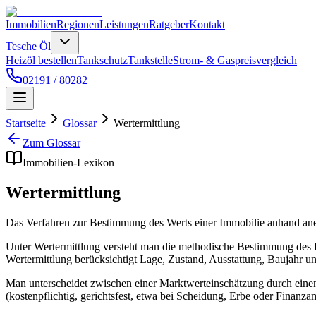
Immobilien
Regionen
Leistungen
Ratgeber
Kontakt
Tesche Öl
Heizöl bestellen
Tankschutz
Tankstelle
Strom- & Gaspreisvergleich
02191 / 80282
Startseite
Glossar
Wertermittlung
Zum Glossar
Immobilien-Lexikon
Wertermittlung
Das Verfahren zur Bestimmung des Werts einer Immobilie anhand an
Unter Wertermittlung versteht man die methodische Bestimmung des 
Wertermittlung berücksichtigt Lage, Zustand, Ausstattung, Baujahr un
Man unterscheidet zwischen einer Marktwerteinschätzung durch einen 
(kostenpflichtig, gerichtsfest, etwa bei Scheidung, Erbe oder Finanzam