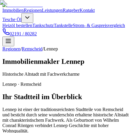
Immobilien
Regionen
Leistungen
Ratgeber
Kontakt
Tesche Öl
Heizöl bestellen
Tankschutz
Tankstelle
Strom- & Gaspreisvergleich
02191 / 80282
Regionen
/
Remscheid
/
Lennep
Immobilienmakler
Lennep
Historische Altstadt mit Fachwerkcharme
Lennep
·
Remscheid
Ihr Stadtteil im Überblick
Lennep ist einer der traditionsreichsten Stadtteile von Remscheid
und besticht durch seine wunderschön erhaltene historische Altstadt
mit charakteristischem Fachwerk. Als Geburtsort von Wilhelm
Conrad Röntgen verbindet Lennep Geschichte mit hoher
Wohnqualität.