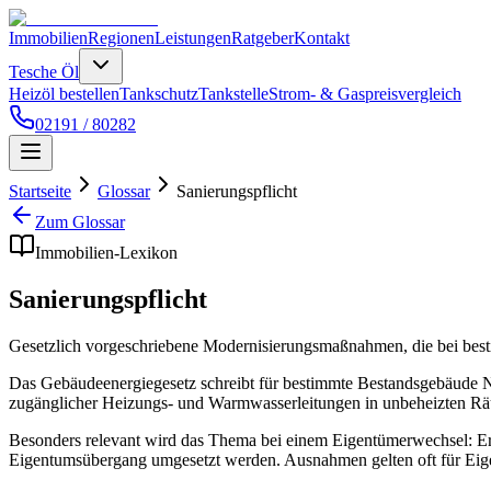
Immobilien
Regionen
Leistungen
Ratgeber
Kontakt
Tesche Öl
Heizöl bestellen
Tankschutz
Tankstelle
Strom- & Gaspreisvergleich
02191 / 80282
Startseite
Glossar
Sanierungspflicht
Zum Glossar
Immobilien-Lexikon
Sanierungspflicht
Gesetzlich vorgeschriebene Modernisierungsmaßnahmen, die bei bes
Das Gebäudeenergiegesetz schreibt für bestimmte Bestandsgebäude 
zugänglicher Heizungs- und Warmwasserleitungen in unbeheizten R
Besonders relevant wird das Thema bei einem Eigentümerwechsel: Erb
Eigentumsübergang umgesetzt werden. Ausnahmen gelten oft für Eige