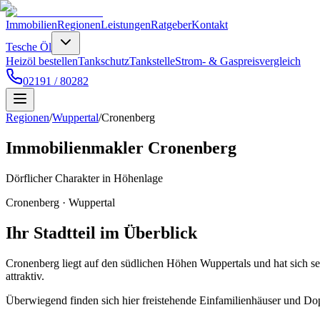
Immobilien
Regionen
Leistungen
Ratgeber
Kontakt
Tesche Öl
Heizöl bestellen
Tankschutz
Tankstelle
Strom- & Gaspreisvergleich
02191 / 80282
Regionen
/
Wuppertal
/
Cronenberg
Immobilienmakler
Cronenberg
Dörflicher Charakter in Höhenlage
Cronenberg
·
Wuppertal
Ihr Stadtteil im Überblick
Cronenberg liegt auf den südlichen Höhen Wuppertals und hat sich se
attraktiv.
Überwiegend finden sich hier freistehende Einfamilienhäuser und Dopp