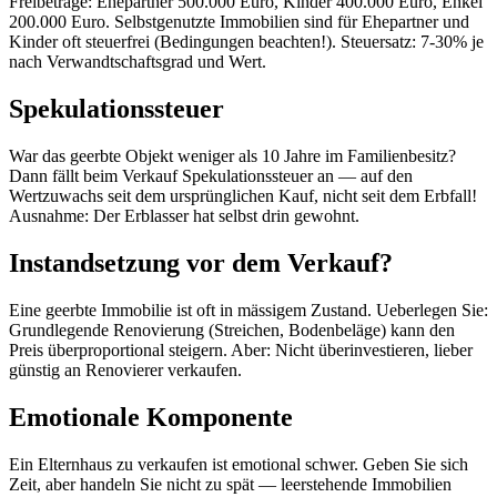
Freibeträge: Ehepartner 500.000 Euro, Kinder 400.000 Euro, Enkel
200.000 Euro. Selbstgenutzte Immobilien sind für Ehepartner und
Kinder oft steuerfrei (Bedingungen beachten!). Steuersatz: 7-30% je
nach Verwandtschaftsgrad und Wert.
Spekulationssteuer
War das geerbte Objekt weniger als 10 Jahre im Familienbesitz?
Dann fällt beim Verkauf Spekulationssteuer an — auf den
Wertzuwachs seit dem ursprünglichen Kauf, nicht seit dem Erbfall!
Ausnahme: Der Erblasser hat selbst drin gewohnt.
Instandsetzung vor dem Verkauf?
Eine geerbte Immobilie ist oft in mässigem Zustand. Ueberlegen Sie:
Grundlegende Renovierung (Streichen, Bodenbeläge) kann den
Preis überproportional steigern. Aber: Nicht überinvestieren, lieber
günstig an Renovierer verkaufen.
Emotionale Komponente
Ein Elternhaus zu verkaufen ist emotional schwer. Geben Sie sich
Zeit, aber handeln Sie nicht zu spät — leerstehende Immobilien