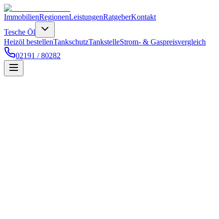
Immobilien
Regionen
Leistungen
Ratgeber
Kontakt
Tesche Öl
Heizöl bestellen
Tankschutz
Tankstelle
Strom- & Gaspreisvergleich
02191 / 80282