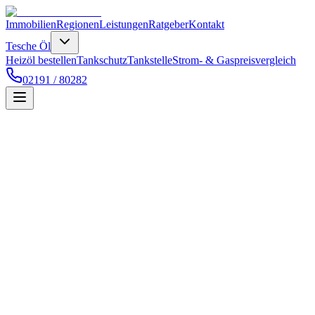
Immobilien
Regionen
Leistungen
Ratgeber
Kontakt
Tesche Öl
Heizöl bestellen
Tankschutz
Tankstelle
Strom- & Gaspreisvergleich
02191 / 80282