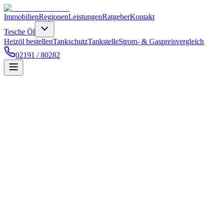
Immobilien
Regionen
Leistungen
Ratgeber
Kontakt
Tesche Öl
Heizöl bestellen
Tankschutz
Tankstelle
Strom- & Gaspreisvergleich
02191 / 80282