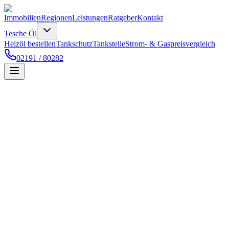
Immobilien
Regionen
Leistungen
Ratgeber
Kontakt
Tesche Öl
Heizöl bestellen
Tankschutz
Tankstelle
Strom- & Gaspreisvergleich
02191 / 80282